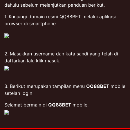
dahulu sebelum melanjutkan panduan berikut.
1. Kunjungi domain resmi QQ88BET melalui aplikasi
browser di smartphone
2. Masukkan username dan kata sandi yang telah di
daftarkan lalu klik masuk.
3. Berikut merupakan tampilan menu
QQ88BET
mobile
setelah login
Selamat bermain di
QQ88BET
mobile.