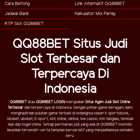
Cara Betting
Link Alternatif QQ88BET
Jadwal Bank
Kalkulator Mix Parlay
RTP Slot QQ88BET
QQ88BET Situs Judi
Slot Terbesar dan
Terpercaya Di
Indonesia
QQ88BET
atau
QQ88BET LOGIN
merupakan
Situs Agen Judi Slot Online
Terbesar
dan terpercaya di Indonesia. Dengan pilihan game beragam, kami
menghadirkan puluhan game terbaik di bidangnya seperti sportsbook,
sbobet, ubobet, E-sport, slot online, idnlive, live casino, mm tangkas, tembak
ikan dan togel online. Setiap permainan judi yang ada di QQ88BET memiliki
keunikan tersendiri serta tampilan bervariatif yang menjadikannya semakin
seru.