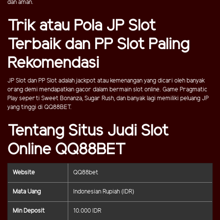
dan aman.
Trik atau Pola JP Slot
Terbaik dan PP Slot Paling
Rekomendasi
JP Slot dan PP Slot adalah jackpot atau kemenangan yang dicari oleh banyak
orang demi mendapatkan gacor dalam bermain slot online. Game Pragmatic
Play seperti Sweet Bonanza, Sugar Rush, dan banyak lagi memiliki peluang JP
yang tinggi di QQ88BET.
Tentang Situs Judi Slot
Online QQ88BET
Website
QQ88bet
Mata Uang
Indonesian Rupiah (IDR)
Min Deposit
10.000 IDR