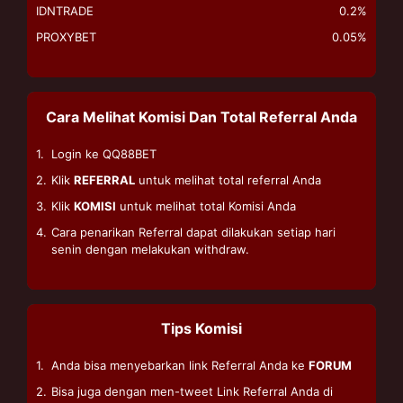
IDNTRADE
0.2%
PROXYBET
0.05%
Cara Melihat Komisi Dan Total Referral Anda
1.
Login ke QQ88BET
2.
Klik
REFERRAL
untuk melihat total referral Anda
3.
Klik
KOMISI
untuk melihat total Komisi Anda
4.
Cara penarikan Referral dapat dilakukan setiap hari
senin dengan melakukan withdraw.
Tips Komisi
1.
Anda bisa menyebarkan link Referral Anda ke
FORUM
2.
Bisa juga dengan men-tweet Link Referral Anda di