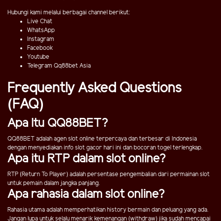
Hubungi kami melalui berbagai channel berikut:
Live Chat
WhatsApp
Instagram
Facebook
Youtube
Telegram Qq88bet Asia
Frequently Asked Questions
(FAQ)
Apa Itu QQ88BET?
QQ88BET adalah agen slot online terpercaya dan terbesar di Indonesia
dengan menyediakan info slot gacor hari ini dan bocoran togel terlengkap.
Apa itu RTP dalam slot online?
RTP (Return To Player) adalah persentase pengembalian dari permainan slot
untuk pemain dalam jangka panjang.
Apa rahasia dalam slot online?
Rahasia utama adalah memperhatikan history bermain dan peluang yang ada.
Jangan lupa untuk selalu menarik kemenangan (withdraw) jika sudah mencapai