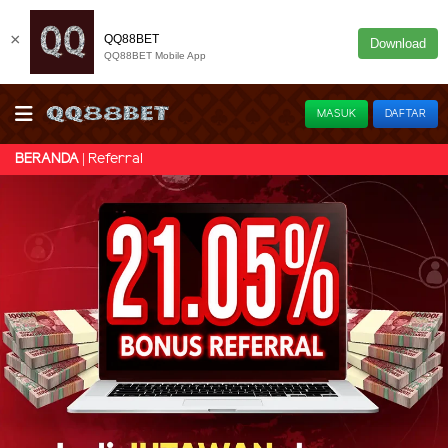
×
QQ88BET
Download
QQ88BET Mobile App
MASUK
DAFTAR
Referral
BERANDA